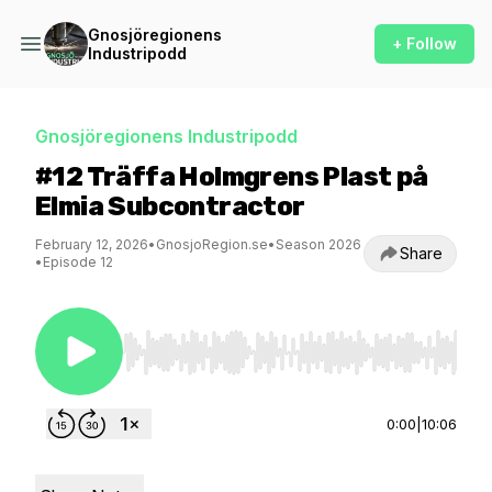
Gnosjöregionens
+ Follow
Industripodd
Gnosjöregionens Industripodd
#12 Träffa Holmgrens Plast på
Elmia Subcontractor
February 12, 2026
•
GnosjoRegion.se
•
Season 2026
Share
•
Episode 12
Use Left/Right to seek, Home/End to jump to st
0:00
|
10:06