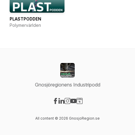
PLASTPODDEN
Polymervärlden
Gnosjöregionens Industripodd
Visit our Facebook page
Visit our LinkedIn page
Visit our Instagram page
Visit our YouTube page
Visit our Website page
All content © 2026 GnosjoRegion.se