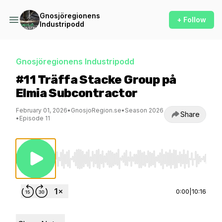
Gnosjöregionens
+ Follow
Industripodd
Gnosjöregionens Industripodd
#11 Träffa Stacke Group på
Elmia Subcontractor
February 01, 2026
•
GnosjoRegion.se
•
Season 2026
Share
•
Episode 11
Use Left/Right to seek, Home/End to jump to st
0:00
|
10:16